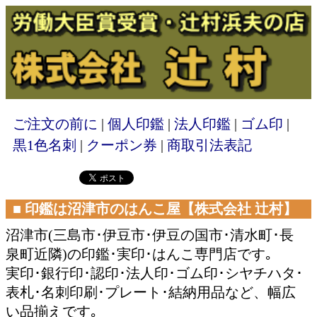
ご注文の前に
|
個人印鑑
|
法人印鑑
|
ゴム印
|
黒1色名刺
|
クーポン券
|
商取引法表記
■ 印鑑は沼津市のはんこ屋【株式会社 辻村】
沼津市(三島市･伊豆市･伊豆の国市･清水町･長
泉町近隣)の印鑑･実印･はんこ専門店です｡
実印･銀行印･認印･法人印･ゴム印･シヤチハタ･
表札･名刺印刷･プレート･結納用品など、幅広
い品揃えです｡